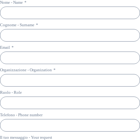
Nome - Name
*
Cognome - Surname
*
Email
*
Organizzazione - Organization
*
Ruolo - Role
Telefono - Phone number
Il tuo messaggio - Your request