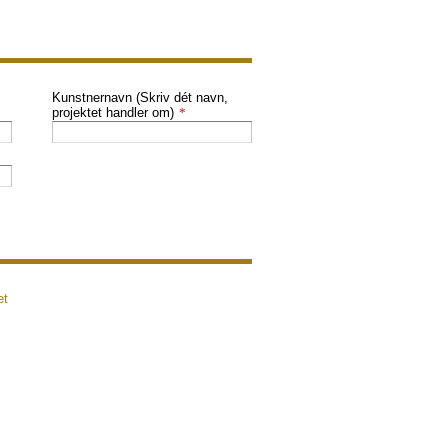
Kunstnernavn (Skriv dét navn,
projektet handler om)
*
et