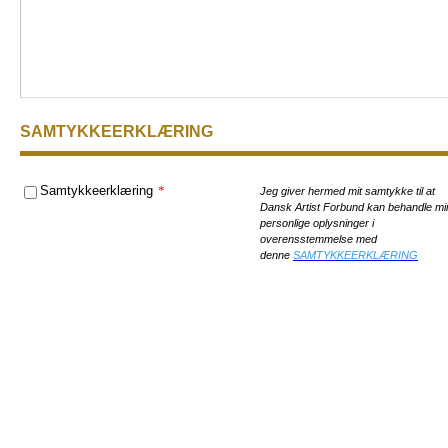
SAMTYKKEERKLÆRING
Samtykkeerklæring
*
Jeg giver hermed mit samtykke til at
Dansk Artist Forbund kan behandle mi
personlige oplysninger i
overensstemmelse med
denne
SAMTYKKEERKLÆRING