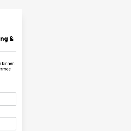
ing &
en binnen
iermee