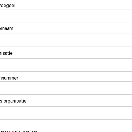
voegsel
ernaam
isatie
onnummer
s organisatie