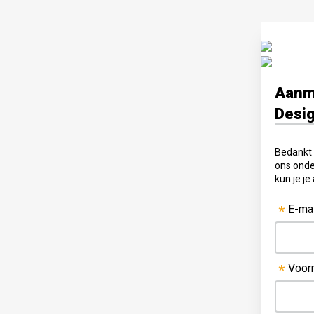
Aanme
Desi
Bedankt v
ons onde
kun je j
E-ma
*
Voor
*