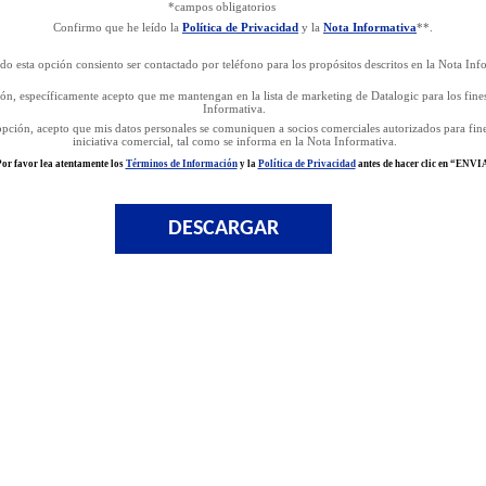
*campos obligatorios
Confirmo que he leído la
Política de Privacidad
y la
Nota Informativa
**.
do esta opción consiento ser contactado por teléfono para los propósitos descritos en la Nota Inf
ón, específicamente acepto que me mantengan en la lista de marketing de Datalogic para los fines
Informativa.
opción, acepto que mis datos personales se comuniquen a socios comerciales autorizados para fin
iniciativa comercial, tal como se informa en la Nota Informativa.
or favor lea atentamente los
Términos de Información
y la
Política de Privacidad
antes de hacer clic en “ENVI