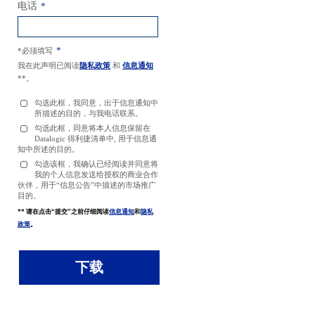
电话
*
*
*必须填写
我在此声明已阅读
隐私政策
和
信息通知
**。
勾选此框，我同意，出于信息通知中
所描述的目的，与我电话联系。
勾选此框，同意将本人信息保留在
Datalogic 得利捷清单中, 用于信息通
知中所述的目的。
勾选该框，我确认已经阅读并同意将
我的个人信息发送给授权的商业合作
伙伴，用于“信息公告”中描述的市场推广
目的。
** 请在点击“提交”之前仔细阅读
信息通知
和
隐私
政策
。