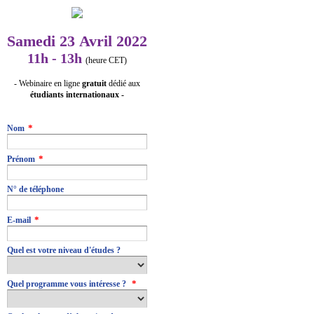
Samedi 23 Avril 2022
11h - 13h
(heure CET)
- Webinaire en ligne
gratuit
dédié aux
étudiants internationaux -
[CACHE]_MBS_Source
*
Nom
*
Prénom
N° de téléphone
*
E-mail
Quel est votre niveau d'études ?
*
Quel programme vous intéresse ?