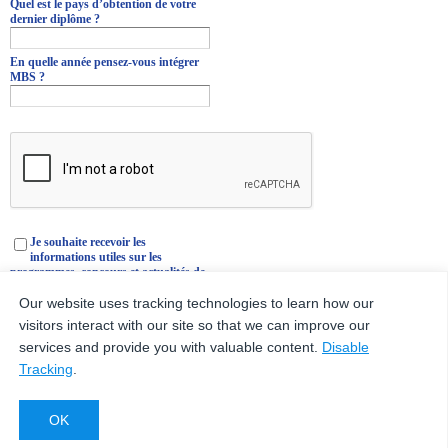
Quel est le pays d’obtention de votre
dernier diplôme ?
En quelle année pensez-vous intégrer
MBS ?
Je souhaite recevoir les
informations utiles sur les
programmes, concours et actualités de
MBS. Je pourrai me désinscrire à tout
moment via un lien de désinscription
Our website uses tracking technologies to learn how our
inséré en bas de chaque email. Si nos
visitors interact with our site so that we can improve our
programmes vous intéressent, nous
services and provide you with valuable content.
Disable
vous conseillons de cocher cette case.
Vous recevrez ainsi des informations
Tracking
.
par exemple sur les dates de concours,
journées portes ouvertes et salons.