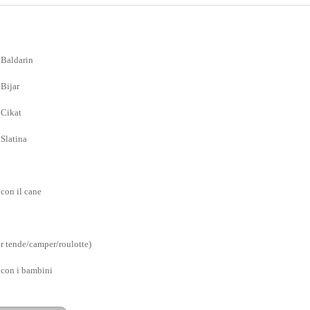
Baldarin
Bijar
Cikat
Slatina
on il cane
er tende/camper/roulotte)
con i bambini