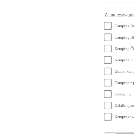
Zainteresowani
Camping Ba
Camping Bi
Kemping Či
Kemping Sl
Domki kem
Camping z 
Glamping
Działki (c
Kempingowa