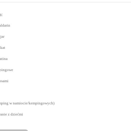
a:
ldarin
jar
kat
atina
pingowe
psami
amping w namiocie/kempingowych)
nie z dziećmi