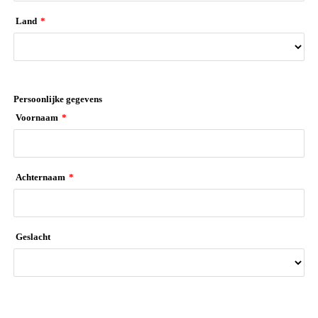
Land
*
Persoonlijke gegevens
Voornaam
*
Achternaam
*
Geslacht
Telefoonnummer
*