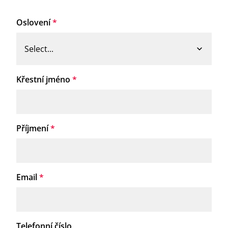
Oslovení
*
Křestní jméno
*
Příjmení
*
Email
*
Telefonní číslo