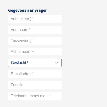
Gegevens aanvrager
Voorletter(s)
¹
Voornaam
¹
Tussenvoegsel
Achternaam
¹
Geslacht ¹
E-
mailadres
Functie
¹
Telefoonnummer
mobiel