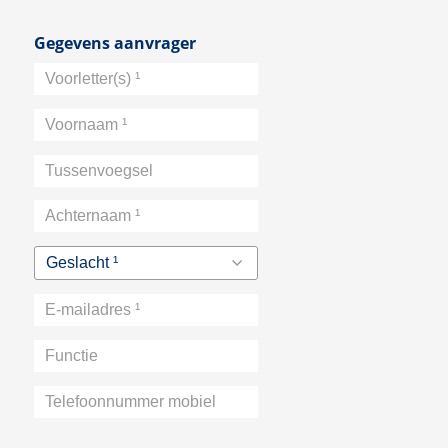
Gegevens aanvrager
Voorletter(s)
¹
Voornaam
¹
Tussenvoegsel
Achternaam
¹
Geslacht ¹
E-
mailadres
Functie
¹
Telefoonnummer
mobiel