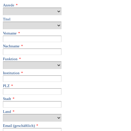
Anrede
*
Titel
Vorname
*
Nachname
*
Funktion
*
Institution
*
PLZ
*
Stadt
*
Land
*
Email (geschäftlich)
*