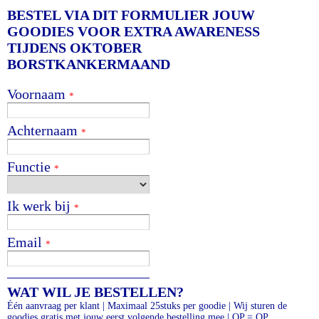
BESTEL VIA DIT FORMULIER JOUW
GOODIES VOOR EXTRA AWARENESS
TIJDENS OKTOBER
BORSTKANKERMAAND
Voornaam
*
Achternaam
*
Functie
*
Ik werk bij
*
Email
*
WAT WIL JE BESTELLEN?
Één aanvraag per klant | Maximaal 25stuks per goodie | Wij sturen de
goodies gratis met jouw eerst volgende bestelling mee | OP = OP