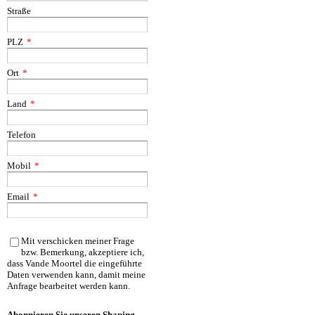
Straße
PLZ
*
Ort
*
Land
*
Telefon
Mobil
*
Email
*
Mit verschicken meiner Frage
bzw. Bemerkung, akzeptiere ich,
dass Vande Moortel die eingeführte
Daten verwenden kann, damit meine
Anfrage bearbeitet werden kann.
Abonnieren Sie unseren Shaping